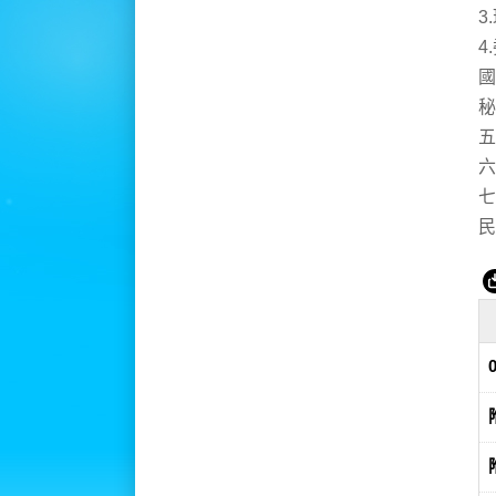
3
4
國
秘
五
六
七
民