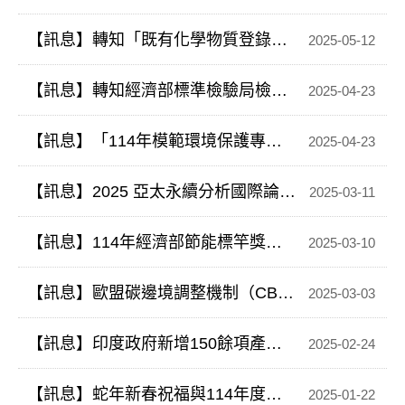
【訊息】轉知「既有化學物質登錄規範及年度申報作業線上說明會」
2025-05-12
【訊息】轉知經濟部標準檢驗局檢送經濟部114年3月12日經授標字第11453000330號公告國家標準(含制定及修訂重點，如附件)。
2025-04-23
【訊息】「114年模範環境保護專責及技術人員遴選活動」報名網頁（活動自即日起開放報名至114年5月6日止），歡迎環保專責人員踴躍報名參加！
2025-04-23
【訊息】2025 亞太永續分析國際論壇暨​臺灣循環經濟獎頒獎典禮
2025-03-11
【訊息】114年經濟部節能標竿獎選拔活動開跑~即日起至114年5/31日止
2025-03-10
【訊息】歐盟碳邊境調整機制（CBAM）登錄系統第三國生產商操作手冊(中譯本)
2025-03-03
【訊息】印度政府新增150餘項產品之強制性品質管制令（QCOs）
2025-02-24
【訊息】蛇年新春祝福與114年度活動規劃
2025-01-22